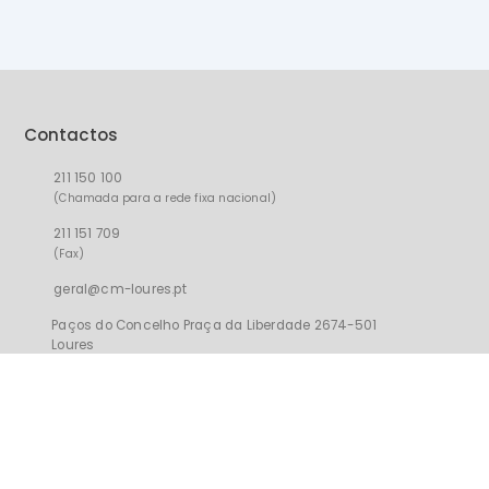
Contactos
211 150 100
(Chamada para a rede fixa nacional)
211 151 709
(Fax)
geral@cm-loures.pt
Paços do Concelho Praça da Liberdade 2674-501
Loures
Todos os direitos reservados | Loures 2026