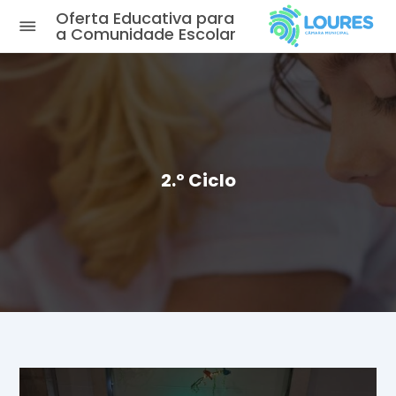
Oferta Educativa para
a Comunidade Escolar
Início
Loures - Onde a Educação
constrói o Futuro
Observatório de
2.º Ciclo
Oportunidades Educativas
Espaço do Encarregado de
Educação
Notícias