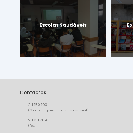
Escolas Saudáveis
Ex
Contactos
211 150 100
(Chamada para a rede fixa nacional)
211 151 709
(Fax)