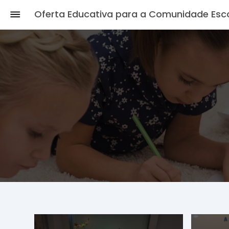
Oferta Educativa para a Comunidade Esc
Início
Loures - Onde a Educação
constrói o Futuro
Observatório de Oportunidades
Educativas
Espaço do Encarregado de
Educação
Notícias